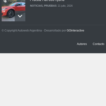
NOTICIAS
,
PRUEBAS
21 julio, 2026
Prueba: BYD Song Pro GS
© Copyright Autoweb Argentina - Desarrollado por
GOinteractive
NOTICIAS
,
PRUEBAS
13 julio, 2026
Autores
Contacto
Contacto: Jeep Wrangler
Rubicon 2p
NOTICIAS
,
PRUEBAS
3 julio, 2026