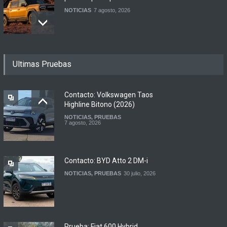
NOTICIAS
7 agosto, 2026
Motomel lanza las
Ultimas Pruebas
renovadas S2 y Skua 150 en
Argentina
LANZAMIENTOS
,
MOTOWEB
7 agosto, 2026
Contacto: Volkswagen Taos
Highline Bitono (2026)
NOTICIAS
,
PRUEBAS
Argentina y Ecuador
7 agosto, 2026
firmaron un acuerdo
automotor
NOTICIAS
6 agosto, 2026
Contacto: BYD Atto 2 DM-i
NOTICIAS
,
PRUEBAS
30 julio, 2026
Prueba: Fiat 600 Hybrid