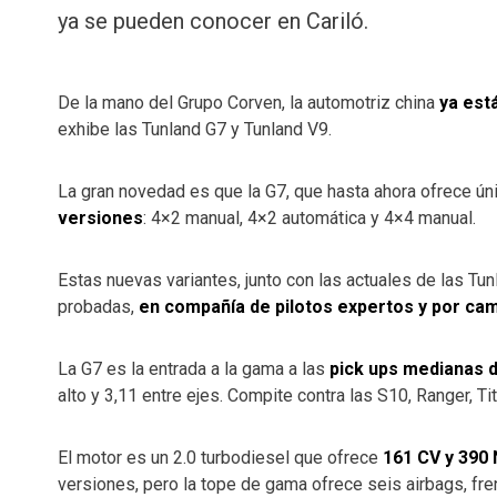
ya se pueden conocer en Cariló.
De la mano del Grupo Corven, la automotriz china
ya est
exhibe las Tunland G7 y Tunland V9.
La gran novedad es que la G7, que hasta ahora ofrece ú
versiones
: 4×2 manual, 4×2 automática y 4×4 manual.
Estas nuevas variantes, junto con las actuales de las Tu
probadas,
en compañía de pilotos expertos y por cam
La G7 es la entrada a la gama a las
pick ups medianas 
alto y 3,11 entre ejes. Compite contra las S10, Ranger, Tit
El motor es un 2.0 turbodiesel que ofrece
161 CV y 390
versiones, pero la tope de gama ofrece seis airbags, f