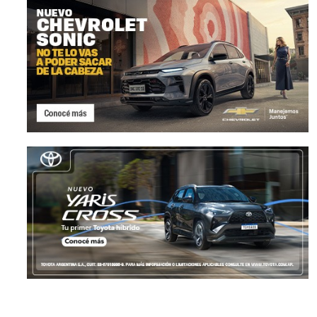
Chevrolet lanza la S10 Trail
Ram lanza la preventa
Boss en Argentina
nueva 2500 en Argent
LANZAMIENTOS
17 julio, 2026
LANZAMIENTOS
16 julio, 20