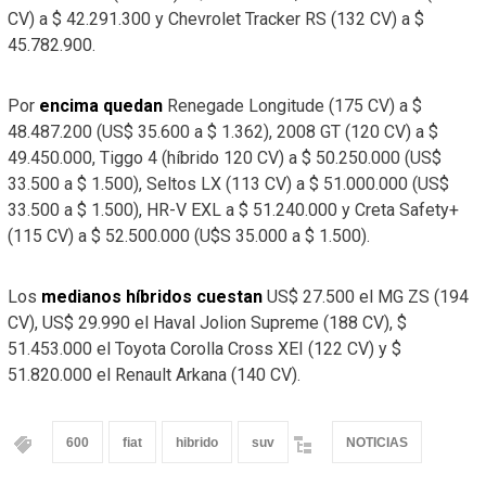
CV) a $ 42.291.300 y Chevrolet Tracker RS (132 CV) a $
45.782.900.
Por
encima quedan
Renegade Longitude (175 CV) a $
48.487.200 (US$ 35.600 a $ 1.362), 2008 GT (120 CV) a $
49.450.000, Tiggo 4 (híbrido 120 CV) a $ 50.250.000 (US$
33.500 a $ 1.500), Seltos LX (113 CV) a $ 51.000.000 (US$
33.500 a $ 1.500), HR-V EXL a $ 51.240.000 y Creta Safety+
(115 CV) a $ 52.500.000 (U$S 35.000 a $ 1.500).
Los
medianos híbridos cuestan
US$ 27.500 el MG ZS (194
CV), US$ 29.990 el Haval Jolion Supreme (188 CV), $
51.453.000 el Toyota Corolla Cross XEI (122 CV) y $
51.820.000 el Renault Arkana (140 CV).
600
fiat
hibrido
suv
NOTICIAS