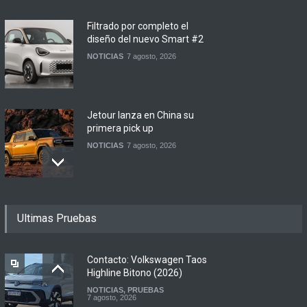
Filtrado por completo el
diseño del nuevo Smart #2
NOTICIAS
7 agosto, 2026
Jetour lanza en China su
primera pick up
NOTICIAS
7 agosto, 2026
Motomel lanza las
Ultimas Pruebas
renovadas S2 y Skua 150 en
Argentina
LANZAMIENTOS
,
MOTOWEB
7 agosto, 2026
Contacto: Volkswagen Taos
Highline Bitono (2026)
NOTICIAS
,
PRUEBAS
Argentina y Ecuador
7 agosto, 2026
firmaron un acuerdo