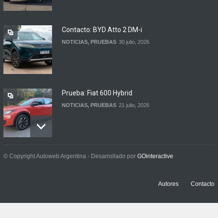
automotor
NOTICIAS
6 agosto, 2026
Contacto: BYD Atto 2 DM-i
NOTICIAS
,
PRUEBAS
30 julio, 2026
Prueba: Fiat 600 Hybrid
NOTICIAS
,
PRUEBAS
21 julio, 2026
Prueba: BYD Song Pro GS
© Copyright Autoweb Argentina - Desarrollado por
GOinteractive
NOTICIAS
,
PRUEBAS
13 julio, 2026
Autores
Contacto