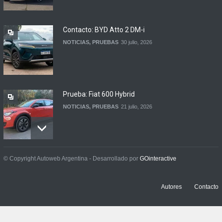
automotor
NOTICIAS
6 agosto, 2026
Contacto: BYD Atto 2 DM-i
NOTICIAS
,
PRUEBAS
30 julio, 2026
Prueba: Fiat 600 Hybrid
NOTICIAS
,
PRUEBAS
21 julio, 2026
Prueba: BYD Song Pro GS
© Copyright Autoweb Argentina - Desarrollado por
GOinteractive
NOTICIAS
,
PRUEBAS
13 julio, 2026
Autores
Contacto