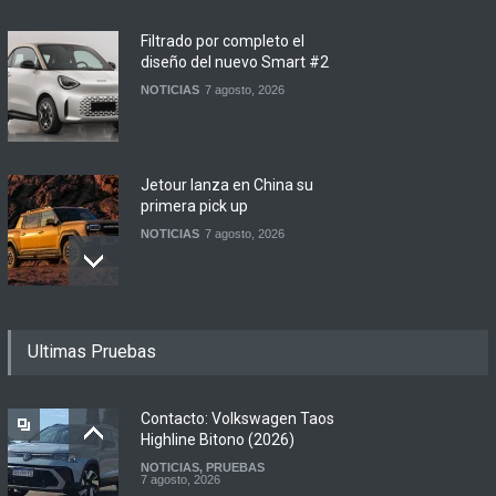
Filtrado por completo el
diseño del nuevo Smart #2
NOTICIAS
7 agosto, 2026
Jetour lanza en China su
primera pick up
NOTICIAS
7 agosto, 2026
Motomel lanza las
Ultimas Pruebas
renovadas S2 y Skua 150 en
Argentina
LANZAMIENTOS
,
MOTOWEB
7 agosto, 2026
Contacto: Volkswagen Taos
Highline Bitono (2026)
NOTICIAS
,
PRUEBAS
Argentina y Ecuador
7 agosto, 2026
firmaron un acuerdo