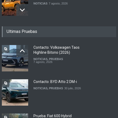
NOTICIAS
7 agosto, 2026
Motomel lanza las
Ultimas Pruebas
renovadas S2 y Skua 150 en
Argentina
LANZAMIENTOS
,
MOTOWEB
7 agosto, 2026
Contacto: Volkswagen Taos
Highline Bitono (2026)
NOTICIAS
,
PRUEBAS
Argentina y Ecuador
7 agosto, 2026
firmaron un acuerdo
automotor
NOTICIAS
6 agosto, 2026
Contacto: BYD Atto 2 DM-i
NOTICIAS
,
PRUEBAS
30 julio, 2026
Prueba: Fiat 600 Hybrid