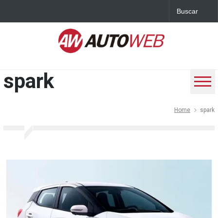
spark
Home
spark