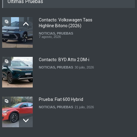
Ultimas Pruebas
renovadas S2 y Skua 150 en
Argentina
LANZAMIENTOS
,
MOTOWEB
7 agosto, 2026
Contacto: Volkswagen Taos
Highline Bitono (2026)
NOTICIAS
,
PRUEBAS
Argentina y Ecuador
7 agosto, 2026
firmaron un acuerdo
automotor
NOTICIAS
6 agosto, 2026
Contacto: BYD Atto 2 DM-i
NOTICIAS
,
PRUEBAS
30 julio, 2026
Prueba: Fiat 600 Hybrid
NOTICIAS
,
PRUEBAS
21 julio, 2026