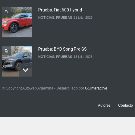
Prueba: Fiat 600 Hybrid
NOTICIAS
,
PRUEBAS
21 julio, 2026
Prueba: BYD Song Pro GS
NOTICIAS
,
PRUEBAS
13 julio, 2026
Contacto: Jeep Wrangler
© Copyright Autoweb Argentina - Desarrollado por
GOinteractive
Rubicon 2p
NOTICIAS
,
PRUEBAS
3 julio, 2026
Autores
Contacto
Prueba: Renault Boreal
Iconic