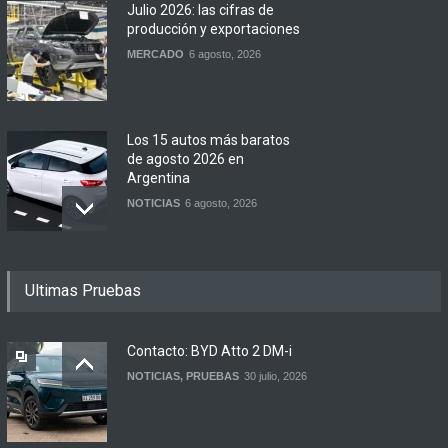
Julio 2026: las cifras de
producción y exportaciones
MERCADO
6 agosto, 2026
Los 15 autos más baratos
de agosto 2026 en
Argentina
NOTICIAS
6 agosto, 2026
BMW lanza el X1 sDrive18
Ultimas Pruebas
Efficient en Argentina
LANZAMIENTOS
6 agosto, 2026
Contacto: BYD Atto 2 DM-i
NOTICIAS
,
PRUEBAS
30 julio, 2026
DFSK lanza el Glory 600 en
Argentina
NOTICIAS
5 agosto, 2026