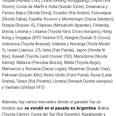
Turquía (Renault Clio), China (Wuling Hongguang), Chipre (Kia
Stonic), Costa de Marfil e India (Suzuki Dzire), Dinamarca y
Países Bajos (Skoda Elroq), Ecuador (Kia Soluto), Eslovaquia
(Skoda Fabia), España, Kosovo y Montenegro (Dacia Sandero),
Etiopía (Roewe i5), Filipinas (Mitsubishi Xpander), Finlandia,
Grecia, Letonia y Lituania (Toyota Yaris Cross europeo), Hong
Kong y Singapur (BYD Sealion 07), Hungría (Suzuki S-Cross),
Indonesia (Toyota Avanza), Islandia y Noruega (Tesla Model
Y), Israel (Jaecoo J7), Italia (Fiat Panda), Japón (Honda N-
Box), Kuwait (Toyota Land Cruiser 250), Macedonia (Skoda
Kamiq), Malasia (Perodua Bezza), Malta (Toyota Aygo),
Marruecos y Rumania (Dacia Logan), Myanmar (Suzuki Ciaz),
Pakistan (Suzuki Alto), Reino Unido (Ford Puma), Rusia (Lada
Granta), Túnez (Kia Picanto), Ucrania (Renault Duster europeo)
y Vietnam (Vinfast VF3)
Además, hay varios mercados donde el ganador fue un
modelo que
se vendió en el pasado en Argentina
: Arabia
(Toyota Camry), Corea del Sur (Kia Sorento), Kazahastán y