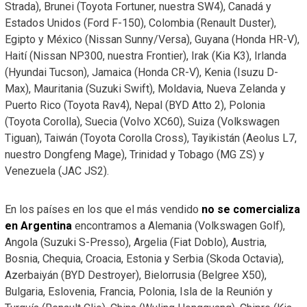
Strada), Brunei (Toyota Fortuner, nuestra SW4), Canadá y
Estados Unidos (Ford F-150), Colombia (Renault Duster),
Egipto y México (Nissan Sunny/Versa), Guyana (Honda HR-V),
Haití (Nissan NP300, nuestra Frontier), Irak (Kia K3), Irlanda
(Hyundai Tucson), Jamaica (Honda CR-V), Kenia (Isuzu D-
Max), Mauritania (Suzuki Swift), Moldavia, Nueva Zelanda y
Puerto Rico (Toyota Rav4), Nepal (BYD Atto 2), Polonia
(Toyota Corolla), Suecia (Volvo XC60), Suiza (Volkswagen
Tiguan), Taiwán (Toyota Corolla Cross), Tayikistán (Aeolus L7,
nuestro Dongfeng Mage), Trinidad y Tobago (MG ZS) y
Venezuela (JAC JS2).
En los países en los que el más vendido
no se comercializa
en Argentina
encontramos a Alemania (Volkswagen Golf),
Angola (Suzuki S-Presso), Argelia (Fiat Doblo), Austria,
Bosnia, Chequia, Croacia, Estonia y Serbia (Skoda Octavia),
Azerbaiyán (BYD Destroyer), Bielorrusia (Belgree X50),
Bulgaria, Eslovenia, Francia, Polonia, Isla de la Reunión y