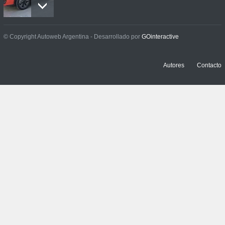
Prueba: BYD Song Pro GS
© Copyright Autoweb Argentina - Desarrollado por
GOinteractive
NOTICIAS
,
PRUEBAS
13 julio, 2026
Autores
Contacto
Contacto: Jeep Wrangler
Rubicon 2p
NOTICIAS
,
PRUEBAS
3 julio, 2026