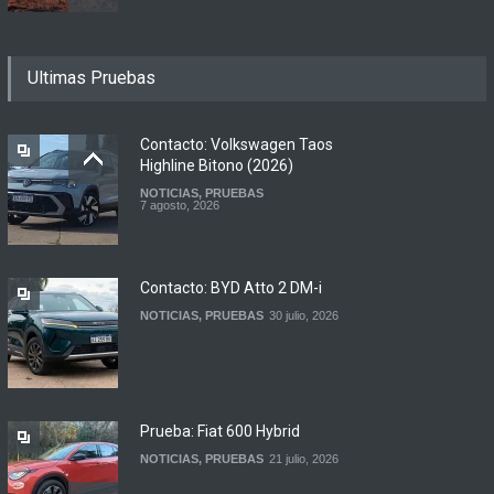
Motomel lanza las
Ultimas Pruebas
renovadas S2 y Skua 150 en
Argentina
LANZAMIENTOS
,
MOTOWEB
7 agosto, 2026
Contacto: Volkswagen Taos
Highline Bitono (2026)
NOTICIAS
,
PRUEBAS
Argentina y Ecuador
7 agosto, 2026
firmaron un acuerdo
automotor
NOTICIAS
6 agosto, 2026
Contacto: BYD Atto 2 DM-i
NOTICIAS
,
PRUEBAS
30 julio, 2026
Prueba: Fiat 600 Hybrid
NOTICIAS
,
PRUEBAS
21 julio, 2026