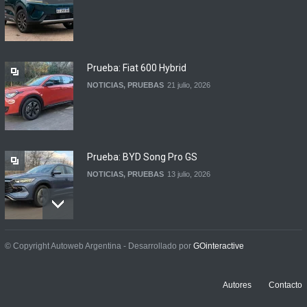
Contacto: Volkswagen Taos
Highline Bitono (2026)
NOTICIAS
,
PRUEBAS
7 agosto, 2026
Prueba: Fiat 600 Hybrid
NOTICIAS
,
PRUEBAS
21 julio, 2026
Prueba: BYD Song Pro GS
NOTICIAS
,
PRUEBAS
13 julio, 2026
Contacto: Jeep Wrangler
© Copyright Autoweb Argentina - Desarrollado por
GOinteractive
Rubicon 2p
NOTICIAS
,
PRUEBAS
3 julio, 2026
Autores
Contacto