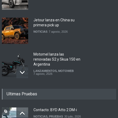
Jetour lanza en China su
primera pick up
NOTICIAS
7 agosto, 2026
Motomel lanza las
renovadas S2 y Skua 150 en
Argentina
LANZAMIENTOS
,
MOTOWEB
7 agosto, 2026
Argentina y Ecuador
Ultimas Pruebas
firmaron un acuerdo
automotor
NOTICIAS
6 agosto, 2026
Contacto: BYD Atto 2 DM-i
NOTICIAS
,
PRUEBAS
30 julio, 2026