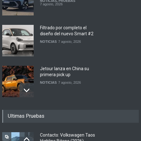
NOTICIAS
,
PRUEBAS
7 agosto, 2026
Filtrado por completo el
diseño del nuevo Smart #2
NOTICIAS
7 agosto, 2026
Jetour lanza en China su
primera pick up
NOTICIAS
7 agosto, 2026
Motomel lanza las
Ultimas Pruebas
renovadas S2 y Skua 150 en
Argentina
LANZAMIENTOS
,
MOTOWEB
7 agosto, 2026
Contacto: Volkswagen Taos