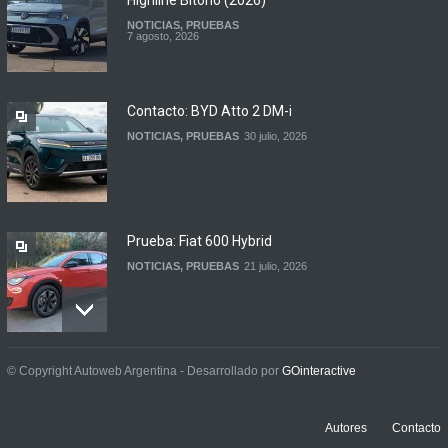
Highline Bitono (2026)
NOTICIAS
,
PRUEBAS
Argentina y Ecuador
7 agosto, 2026
firmaron un acuerdo
automotor
NOTICIAS
6 agosto, 2026
Contacto: BYD Atto 2 DM-i
NOTICIAS
,
PRUEBAS
30 julio, 2026
Prueba: Fiat 600 Hybrid
NOTICIAS
,
PRUEBAS
21 julio, 2026
Prueba: BYD Song Pro GS
© Copyright Autoweb Argentina - Desarrollado por
GOinteractive
NOTICIAS
,
PRUEBAS
13 julio, 2026
Autores
Contacto