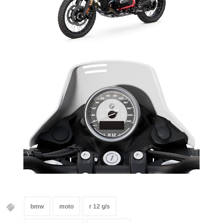
bmw
moto
r 12 g/s