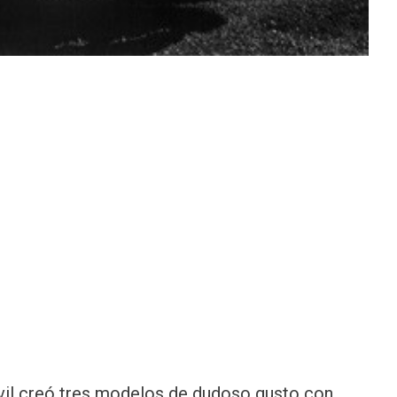
óvil creó tres modelos de dudoso gusto con