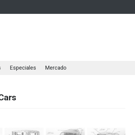
s
Especiales
Mercado
yCars