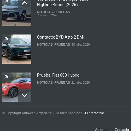
Highline Bitono (2026)
NOTICIAS
,
PRUEBAS
Argentina y Ecuador
7 agosto, 2026
firmaron un acuerdo
automotor
NOTICIAS
6 agosto, 2026
Contacto: BYD Atto 2 DM-i
NOTICIAS
,
PRUEBAS
30 julio, 2026
Prueba: Fiat 600 Hybrid
NOTICIAS
,
PRUEBAS
21 julio, 2026
Prueba: BYD Song Pro GS
© Copyright Autoweb Argentina - Desarrollado por
GOinteractive
NOTICIAS
,
PRUEBAS
13 julio, 2026
Autores
Contacto