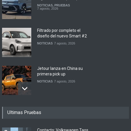
NOTICIAS
,
PRUEBAS
7 agosto, 2026
Filtrado por completo el
diseño del nuevo Smart #2
NOTICIAS
7 agosto, 2026
Jetour lanza en China su
primera pick up
NOTICIAS
7 agosto, 2026
Motomel lanza las
Ultimas Pruebas
renovadas S2 y Skua 150 en
Argentina
LANZAMIENTOS
,
MOTOWEB
7 agosto, 2026
Contacto: Volkswagen Taos