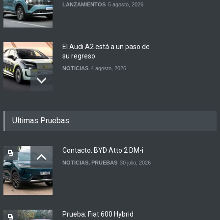
LANZAMIENTOS
5 agosto, 2026
El Audi A2 está a un paso de
su regreso
NOTICIAS
4 agosto, 2026
Buenos Aires y otras
Ultimas Pruebas
ciudades anunciaron el
regreso del Smart más
esperado
Contacto: BYD Atto 2 DM-i
NOTICIAS
4 agosto, 2026
NOTICIAS
,
PRUEBAS
30 julio, 2026
Suzuki lanza el Across
Hybrid en Argentina
LANZAMIENTOS
3 agosto, 2026
Prueba: Fiat 600 Hybrid