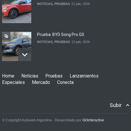
NOTICIAS
,
PRUEBAS
21 julio, 2026
Prueba: BYD Song Pro GS
NOTICIAS
,
PRUEBAS
13 julio, 2026
Contacto: Jeep Wrangler
Home
Noticias
Pruebas
Lanzamientos
Rubicon 2p
Especiales
Mercado
Conecta
NOTICIAS
,
PRUEBAS
3 julio, 2026
Subir
Prueba: Renault Boreal
Iconic
© Copyright Autoweb Argentina - Desarrollado por
GOinteractive
NOTICIAS
,
PRUEBAS
29 junio, 2026