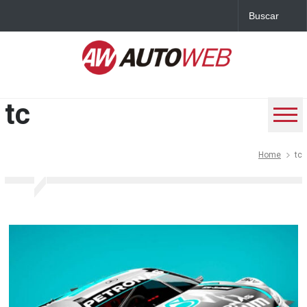
tc
Home
tc