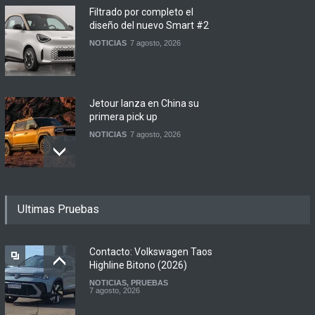
Filtrado por completo el
diseño del nuevo Smart #2
NOTICIAS
7 agosto, 2026
Jetour lanza en China su
primera pick up
NOTICIAS
7 agosto, 2026
Motomel lanza las
Ultimas Pruebas
renovadas S2 y Skua 150 en
Argentina
LANZAMIENTOS
,
MOTOWEB
7 agosto, 2026
Contacto: Volkswagen Taos
Highline Bitono (2026)
NOTICIAS
,
PRUEBAS
Argentina y Ecuador
7 agosto, 2026
firmaron un acuerdo
automotor