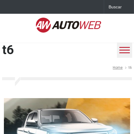
t6
Home
t6