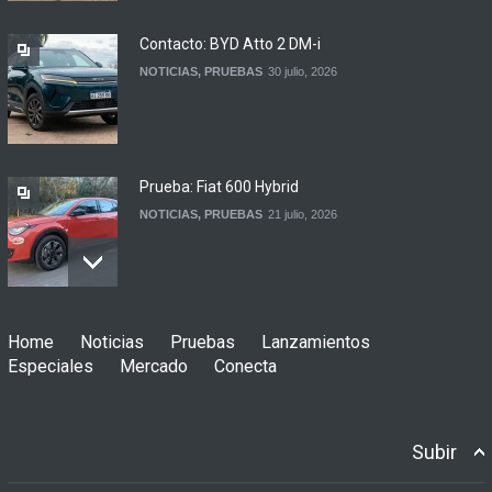
NOTICIAS
6 agosto, 2026
Contacto: BYD Atto 2 DM-i
NOTICIAS
,
PRUEBAS
30 julio, 2026
Prueba: Fiat 600 Hybrid
NOTICIAS
,
PRUEBAS
21 julio, 2026
Prueba: BYD Song Pro GS
Home
Noticias
Pruebas
Lanzamientos
NOTICIAS
,
PRUEBAS
13 julio, 2026
Especiales
Mercado
Conecta
Subir
Contacto: Jeep Wrangler