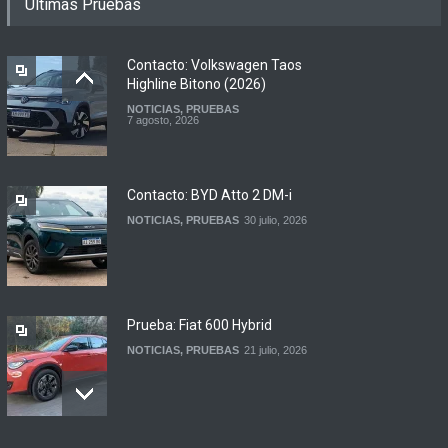
Ultimas Pruebas
renovadas S2 y Skua 150 en
Argentina
LANZAMIENTOS
,
MOTOWEB
7 agosto, 2026
Contacto: Volkswagen Taos
Highline Bitono (2026)
NOTICIAS
,
PRUEBAS
Argentina y Ecuador
7 agosto, 2026
firmaron un acuerdo
automotor
NOTICIAS
6 agosto, 2026
Contacto: BYD Atto 2 DM-i
NOTICIAS
,
PRUEBAS
30 julio, 2026
Prueba: Fiat 600 Hybrid
NOTICIAS
,
PRUEBAS
21 julio, 2026