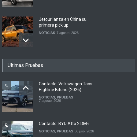
Jetour lanza en China su
primera pick up
NOTICIAS
7 agosto, 2026
Motomel lanza las
Ultimas Pruebas
renovadas S2 y Skua 150 en
Argentina
LANZAMIENTOS
,
MOTOWEB
7 agosto, 2026
Contacto: Volkswagen Taos
Highline Bitono (2026)
NOTICIAS
,
PRUEBAS
Argentina y Ecuador
7 agosto, 2026
firmaron un acuerdo
automotor
NOTICIAS
6 agosto, 2026
Contacto: BYD Atto 2 DM-i
NOTICIAS
,
PRUEBAS
30 julio, 2026