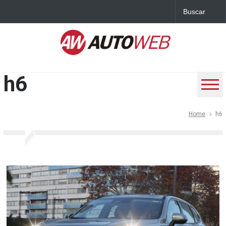
h6
Home
h6