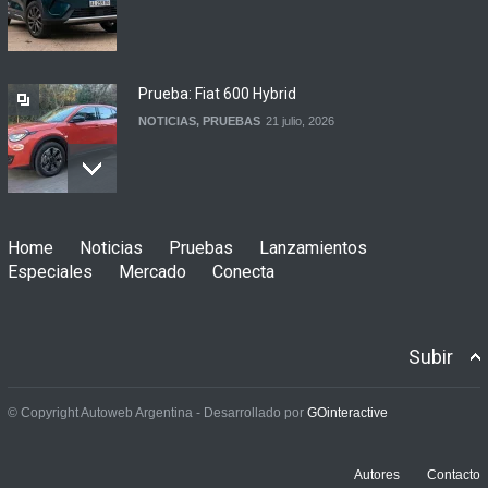
Prueba: Fiat 600 Hybrid
NOTICIAS
,
PRUEBAS
21 julio, 2026
Prueba: BYD Song Pro GS
Home
Noticias
Pruebas
Lanzamientos
NOTICIAS
,
PRUEBAS
13 julio, 2026
Especiales
Mercado
Conecta
Subir
Contacto: Jeep Wrangler
Rubicon 2p
© Copyright Autoweb Argentina - Desarrollado por
GOinteractive
NOTICIAS
,
PRUEBAS
3 julio, 2026
Autores
Contacto