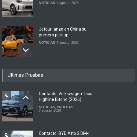
NOTICIAS
7 agosto, 2026
Jetour lanza en China su
primera pick up
NOTICIAS
7 agosto, 2026
Motomel lanza las
Ultimas Pruebas
renovadas S2 y Skua 150 en
Argentina
LANZAMIENTOS
,
MOTOWEB
7 agosto, 2026
Contacto: Volkswagen Taos
Highline Bitono (2026)
NOTICIAS
,
PRUEBAS
Argentina y Ecuador
7 agosto, 2026
firmaron un acuerdo
automotor
NOTICIAS
6 agosto, 2026
Contacto: BYD Atto 2 DM-i