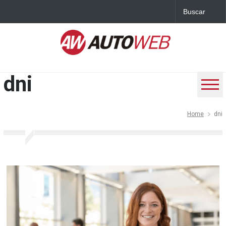
dni
Home
dni