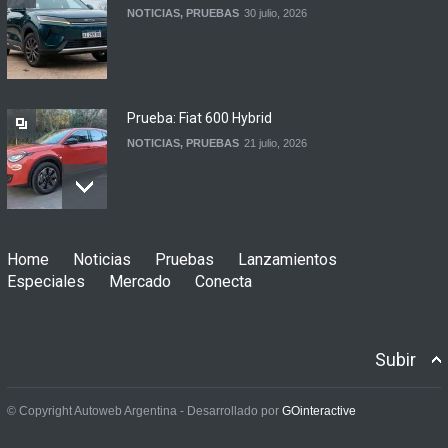
NOTICIAS
,
PRUEBAS
30 julio, 2026
Prueba: Fiat 600 Hybrid
NOTICIAS
,
PRUEBAS
21 julio, 2026
Prueba: BYD Song Pro GS
Home
Noticias
Pruebas
Lanzamientos
NOTICIAS
,
PRUEBAS
13 julio, 2026
Especiales
Mercado
Conecta
Subir
Contacto: Jeep Wrangler
Rubicon 2p
© Copyright Autoweb Argentina - Desarrollado por
GOinteractive
NOTICIAS
,
PRUEBAS
3 julio, 2026