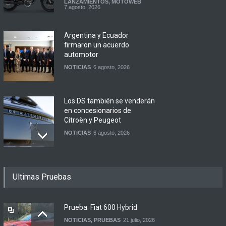
LANZAMIENTOS
,
MOTOWEB
7 agosto, 2026
Argentina y Ecuador
firmaron un acuerdo
automotor
NOTICIAS
6 agosto, 2026
Los DS también se venderán
en concesionarios de
Citroën y Peugeot
NOTICIAS
6 agosto, 2026
Julio 2026: las cifras de
Ultimas Pruebas
producción y exportaciones
MERCADO
6 agosto, 2026
Prueba: Fiat 600 Hybrid
NOTICIAS
,
PRUEBAS
21 julio, 2026