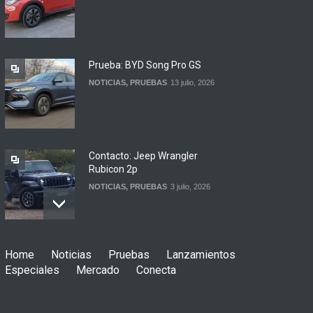
Jetour lanza en China su
primera pick up
NOTICIAS
7 agosto, 2026
Prueba: BYD Song Pro GS
NOTICIAS
,
PRUEBAS
13 julio, 2026
Contacto: Jeep Wrangler
Rubicon 2p
NOTICIAS
,
PRUEBAS
3 julio, 2026
Prueba: Renault Boreal
Home
Noticias
Pruebas
Lanzamientos
Iconic
Especiales
Mercado
Conecta
NOTICIAS
,
PRUEBAS
29 junio, 2026