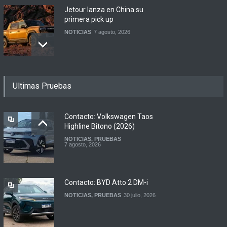
Jetour lanza en China su
primera pick up
NOTICIAS
7 agosto, 2026
Motomel lanza las
Ultimas Pruebas
renovadas S2 y Skua 150 en
Argentina
LANZAMIENTOS
,
MOTOWEB
7 agosto, 2026
Contacto: Volkswagen Taos
Highline Bitono (2026)
NOTICIAS
,
PRUEBAS
Argentina y Ecuador
7 agosto, 2026
firmaron un acuerdo
automotor
NOTICIAS
6 agosto, 2026
Contacto: BYD Atto 2 DM-i
NOTICIAS
,
PRUEBAS
30 julio, 2026