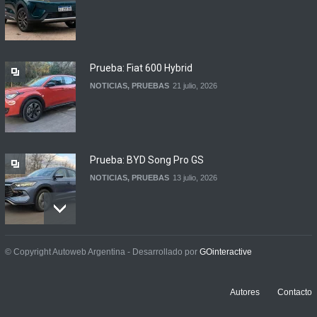
Ford lanza la Territory
Platinum en Argentina
LANZAMIENTOS
5 agosto, 2026
Prueba: Fiat 600 Hybrid
NOTICIAS
,
PRUEBAS
21 julio, 2026
Prueba: BYD Song Pro GS
NOTICIAS
,
PRUEBAS
13 julio, 2026
Contacto: Jeep Wrangler
© Copyright Autoweb Argentina - Desarrollado por
GOinteractive
Rubicon 2p
NOTICIAS
,
PRUEBAS
3 julio, 2026
Autores
Contacto