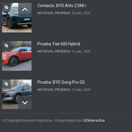
Contacto: BYD Atto 2 DM-i
NOTICIAS
4 agosto, 2026
NOTICIAS
,
PRUEBAS
30 julio, 2026
Suzuki lanza el Across
Hybrid en Argentina
LANZAMIENTOS
3 agosto, 2026
Prueba: Fiat 600 Hybrid
NOTICIAS
,
PRUEBAS
21 julio, 2026
Prueba: BYD Song Pro GS
NOTICIAS
,
PRUEBAS
13 julio, 2026
Contacto: Jeep Wrangler
© Copyright Autoweb Argentina - Desarrollado por
GOinteractive
Rubicon 2p