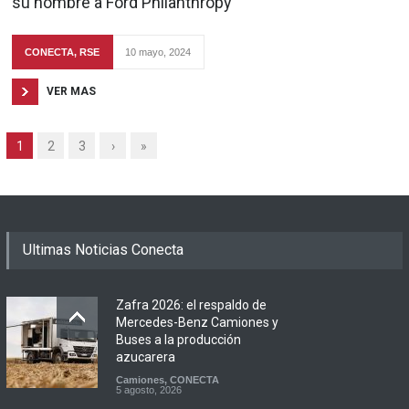
su nombre a Ford Philanthropy
CONECTA
,
RSE
10 mayo, 2024
VER MAS
1
2
3
›
»
Ultimas Noticias Conecta
Zafra 2026: el respaldo de
Mercedes-Benz Camiones y
Buses a la producción
azucarera
Camiones
,
CONECTA
5 agosto, 2026