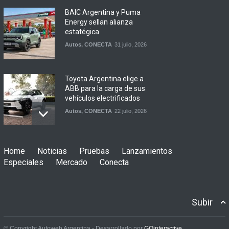
BAIC Argentina y Puma
Energy sellan alianza
estatégica
Autos
,
CONECTA
31 julio, 2026
Toyota Argentina elige a
ABB para la carga de sus
vehículos electrificados
Autos
,
CONECTA
22 julio, 2026
Mercedes-Benz Camiones y
Home
Noticias
Pruebas
Lanzamientos
Buses presenta nuevos
Especiales
Mercado
Conecta
planes de financiamiento
Camiones
,
CONECTA
21 julio, 2026
Subir
Prestige Auto reunió a
Mercado Libre y empresas
© Copyright Autoweb Argentina - Desarrollado por
GOinteractive