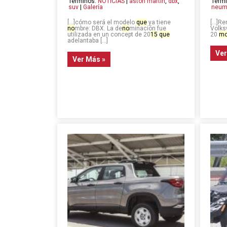
Términos:
NOTICIAS
|
aston martin
,
dbx
,
Térm
suv
|
Galería
neum
[…]cómo será el modelo
que
ya tiene
[…]Ren
no
mbre: DBX. La de
no
minación fue
Volks
utilizada en un concept de 20
15
que
20
mo
adelantaba […]
Ver
Ver Más »