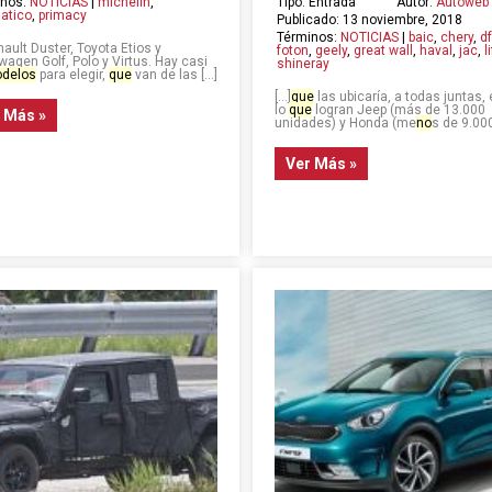
inos:
NOTICIAS
|
michelin
,
Tipo: Entrada
Autor:
Autoweb
atico
,
primacy
Publicado: 13 noviembre, 2018
Términos:
NOTICIAS
|
baic
,
chery
,
d
ault Duster, Toyota Etios y
foton
,
geely
,
great wall
,
haval
,
jac
,
l
wagen Golf, Polo y Virtus. Hay casi
shineray
delos
para elegir,
que
van de las […]
[…]
que
las ubicaría, a todas juntas, 
lo
que
logran Jeep (más de 13.000
 Más »
unidades) y Honda (me
no
s de 9.000
Ver Más »