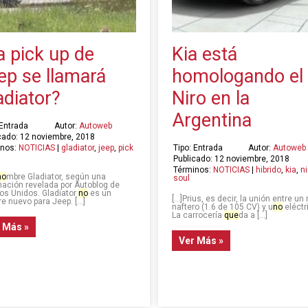
a pick up de
Kia está
ep se llamará
homologando el
adiator?
Niro en la
Argentina
 Entrada
Autor:
Autoweb
cado: 12 noviembre, 2018
inos:
NOTICIAS
|
gladiator
,
jeep
,
pick
Tipo: Entrada
Autor:
Autoweb
Publicado: 12 noviembre, 2018
Términos:
NOTICIAS
|
hibrido
,
kia
,
ni
no
mbre Gladiator, según una
soul
mación revelada por Autoblog de
os Unidos. Gladiator
no
es un
[…]Prius, es decir, la unión entre un
e nuevo para Jeep. […]
naftero (1.6 de 105 CV) y u
no
eléctr
La carrocería
que
da a […]
 Más »
Ver Más »