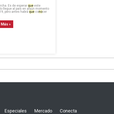
rcha. Es de esperar
que
este
o llegue al país en algún momento
19, pero antes habrá
que
co
no
cer
 Más »
Especiales
Mercado
Conecta