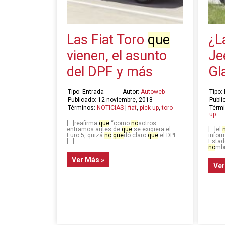
Las Fiat Toro
que
¿L
vienen, el asunto
Je
del DPF y más
Gl
Tipo: Entrada
Autor:
Autoweb
Tipo:
Publicado: 12 noviembre, 2018
Publi
Términos:
NOTICIAS
|
fiat
,
pick up
,
toro
Térm
up
[…]reafirma
que
“como
no
sotros
entramos antes de
que
se exigiera el
[…]el
Euro 5, quizá
no
que
dó claro
que
el DPF
infor
[…]
Estad
no
mbr
Ver Más »
Ver