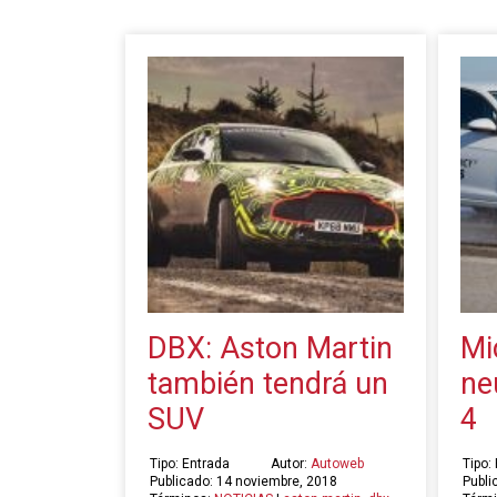
DBX: Aston Martin
Mi
también tendrá un
ne
SUV
4
Tipo: Entrada
Autor:
Autoweb
Tipo:
Publicado: 14 noviembre, 2018
Publi