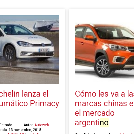
chelin lanza el
Cómo les va a la
umático Primacy
marcas chinas e
el mercado
argenti
no
 Entrada
Autor:
Autoweb
cado: 13 noviembre, 2018