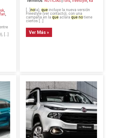
Términos:
NOTICIAS
|
ford
,
freestyle
,
ka
[…]
no
ta),
que
incluye la nueva versión
fsk
,
Freestyle (ver contacto), con una
ifan
,
campaña en la
que
aclara
que
no
tiene
ciertos […]
entre
Ver Más »
), […]