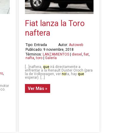
Fiat lanza la Toro
naftera
Tipo: Entrada
Autor:
Autoweb
Publicado: 9 noviembre, 2018
Términos:
LANZAMIENTOS
|
diesel
,
fiat
,
nafta
,
toro
|
Galería
[…]naftera,
que
irá directamente a
enfrentar a la Renault Duster Oroch (para
ro
,
la de Volkswagen, ver
no
ta, hay
que
esperar). […]
 motor
Ver Más »
ico.