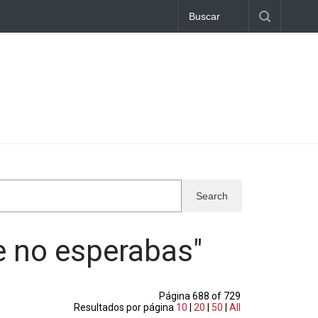
e no esperabas
"
Página 688 of 729
Resultados por página
10
|
20
|
50
|
All