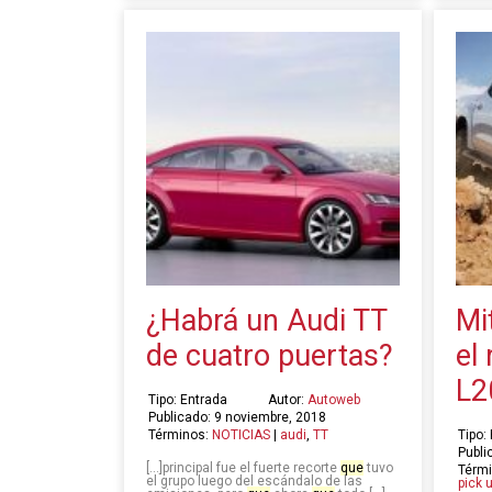
¿Habrá un Audi TT
Mi
de cuatro puertas?
el 
L2
Tipo: Entrada
Autor:
Autoweb
Publicado: 9 noviembre, 2018
Términos:
NOTICIAS
|
audi
,
TT
Tipo:
Publi
[…]principal fue el fuerte recorte
que
tuvo
Térm
el grupo luego del escándalo de las
pick 