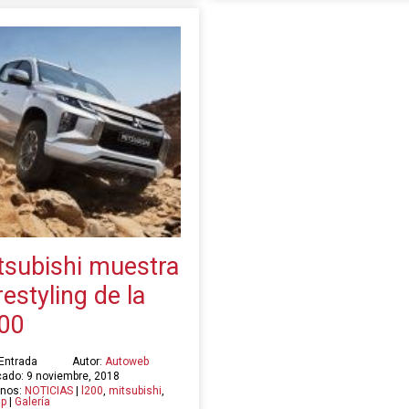
tsubishi muestra
restyling de la
00
 Entrada
Autor:
Autoweb
cado: 9 noviembre, 2018
inos:
NOTICIAS
|
l200
,
mitsubishi
,
up
|
Galería