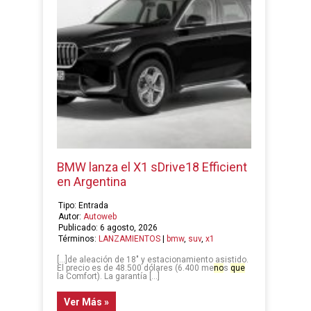
BMW lanza el X1 sDrive18 Efficient
en Argentina
Tipo: Entrada
Autor:
Autoweb
Publicado: 6 agosto, 2026
Términos:
LANZAMIENTOS
|
bmw
,
suv
,
x1
[…]de aleación de 18″ y estacionamiento asistido.
El precio es de 48.500 dólares (6.400 me
no
s
que
la Comfort). La garantía […]
Ver Más »