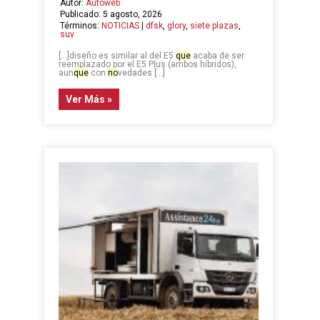
Autor:
Autoweb
Publicado: 5 agosto, 2026
Términos:
NOTICIAS
|
dfsk
,
glory
,
siete plazas
,
suv
[…]diseño es similar al del E5
que
acaba de ser
reemplazado por el E5 Plus (ambos híbridos),
aun
que
con
no
vedades […]
Ver Más »