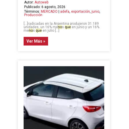
Autor:
Autoweb
Publicado: 6 agosto, 2026
Términos:
MERCADO
|
adefa
,
exportación
,
junio
,
Producción
[…]radicadas en la Argentina produjeron 31.189
unidades, un 16% me
no
s
que
en junio y un 16%
me
no
s
que
en julio […]
Ver Más »