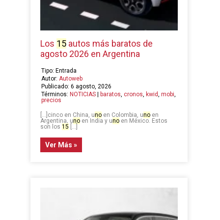
Los
15
autos más baratos de
agosto 2026 en Argentina
Tipo: Entrada
Autor:
Autoweb
Publicado: 6 agosto, 2026
Términos:
NOTICIAS
|
baratos
,
cronos
,
kwid
,
mobi
,
precios
[…]cinco en China, u
no
en Colombia, u
no
en
Argentina, u
no
en India y u
no
en México. Estos
son los
15
[…]
Ver Más »