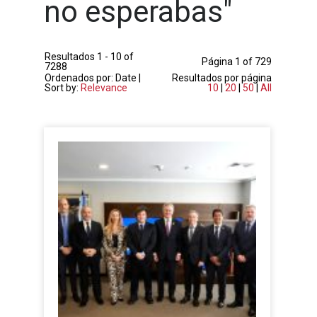
no esperabas
"
Resultados 1 - 10 of
Página 1 of 729
7288
Ordenados por: Date |
Resultados por página
Sort by:
Relevance
10
|
20
|
50
|
All