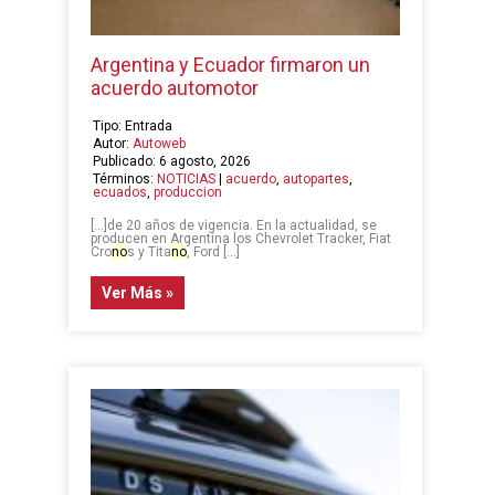
Argentina y Ecuador firmaron un
acuerdo automotor
Tipo: Entrada
Autor:
Autoweb
Publicado: 6 agosto, 2026
Términos:
NOTICIAS
|
acuerdo
,
autopartes
,
ecuados
,
produccion
[…]de 20 años de vigencia. En la actualidad, se
producen en Argentina los Chevrolet Tracker, Fiat
Cro
no
s y Tita
no
, Ford […]
Ver Más »