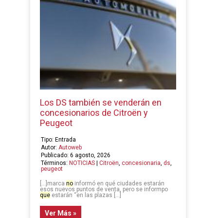
Los DS también se venderán en
concesionarios de Citroën y
Peugeot
Tipo: Entrada
Autor:
Autoweb
Publicado: 6 agosto, 2026
Términos:
NOTICIAS
|
Citroën
,
concesionaria
,
ds
,
peugeot
[…]marca
no
informó en qué ciudades estarán
esos nuevos puntos de venta, pero se informpo
que
estarán “en las plazas […]
Ver Más »