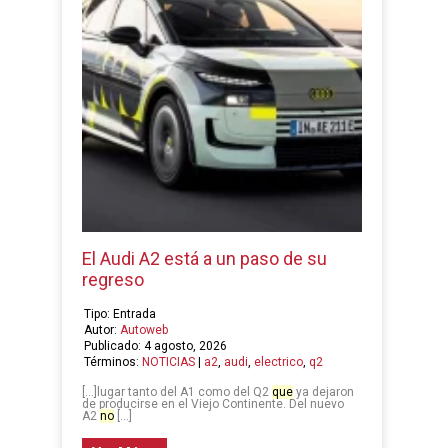
El Audi A2 está a un paso de su
regreso
Tipo: Entrada
Autor:
Autoweb
Publicado: 4 agosto, 2026
Términos:
NOTICIAS
|
a2
,
audi
,
electrico
,
q2
[…]lugar tanto del A1 como del Q2
que
ya dejaron
de producirse en el Viejo Continente. Del nuevo
A2
no
[…]