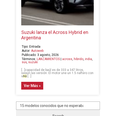
Suzuki lanza el Across Hybrid en
Argentina
Tipo: Entrada
Autor:
Autoweb
Publicado: 3 agosto, 2026
Términos:
LANZAMIENTOS
|
across
,
hibrido
,
india
,
suv
,
suzuki
[…]capacidad de baúl es de 333 a 347 litros,
según las versión. El motor une un 1.5 naftero con
u
no
[…]
Ver Más »
Paginación
Search
de
for:
entradas