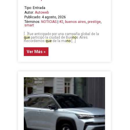
Tipo: Entrada
Autor:
Autoweb
Publicado: 4 agosto, 2026
Términos:
NOTICIAS
|
#2
,
buenos aires
,
prestige
,
smart
[…]fue anticipado por una campaña global de la
que
participó la ciudad de Bue
no
s Aires.
Recordemos
que
de la ma
no
[…]
Ver Más »